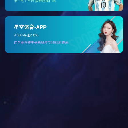
弱电机房工程改造-机房改造建
设工程
【概要描述】
每个弱电智能化工程均成立有资深设计师领衔的
项目专案小组，拥有10年以上弱电项目经理9名，15年以上从
业经验弱电工程师9支，自有9个专业施工队伍，工程绝不外
包，严格施工，确保工程质量品质以及周期。可为客户省30%
项目成本，并有7*24小时客服在线，无忧售后。
分类：
火狐官方网站
作者：
来源：
发布时间：
2022-05-10
访问量：
0
详情
每个弱电智能化工程均成立有资深设计师领衔的项目专案小
组，拥有10年以上弱电项目经理9名，15年以上从业经验弱电
工程师9支，自有9个专业施工队伍，工程绝不外包，严格施