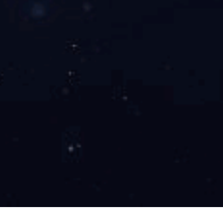
解决方案
弱电系统建设及智能化系统
信息安全整体解决方案
安全云解
决方案
安全无线网络建设方案
智能化机房建设及动环监测
分
支组网及移动办公
智能化组网解决方案
新闻资讯
火狐官方网站
行业新闻
工程案例
国内案例
国外案例
关于我们
公司简介
火狐官方网站
荣誉资质
发展历程
合作品牌
联系我们
火狐官方网站-火狐(中国)
服务热线：
020-87566596
地址：
广州市萝岗区科学城科学大道绿地中央广场E栋2716室